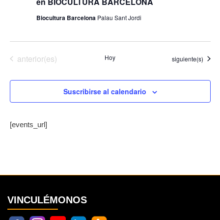
en BIOCULTURA BARCELONA
Biocultura Barcelona
Palau Sant Jordi
Eventos
anterior(es)
Hoy
Eventos
siguiente(s)
Suscribirse al calendario
[events_url]
VINCULÉMONOS