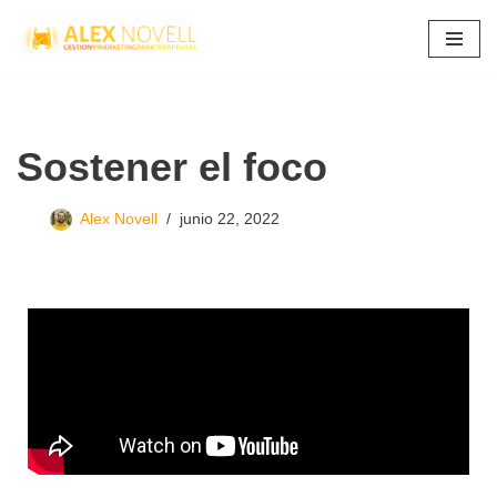
Saltar
al
contenido
Sostener el foco
Alex Novell
junio 22, 2022