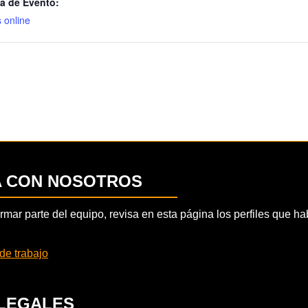
a de Evento:
 online
A CON NOSOTROS
formar parte del equipo, revisa en esta página los perfiles que 
de trabajo
LEGALES