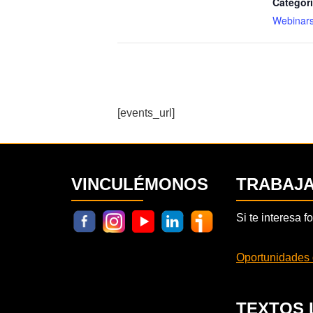
Categorí
Webinars
[events_url]
VINCULÉMONOS
TRABAJ
Si te interesa 
Oportunidades 
TEXTOS 