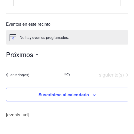
Eventos en este recinto
No hay eventos programados.
Aviso
Próximos
Selecciona
la
Eventos
Hoy
siguiente(s)
Eventos
anterior(es)
fecha.
Suscribirse al calendario
[events_url]