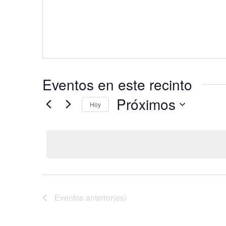
Eventos en este recinto
Próximos
Hoy
Selecciona
la
fecha.
Eventos
anterior(es)